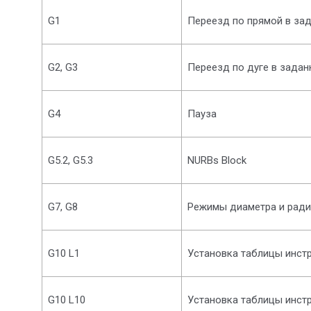
G1
Переезд по прямой в за
G2, G3
Переезд по дуге в задан
G4
Пауза
G5.2, G5.3
NURBs Block
G7, G8
Режимы диаметра и ради
G10 L1
Установка таблицы инст
G10 L10
Установка таблицы инст