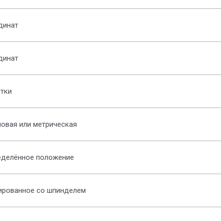
динат
динат
тки
овая или метрическая
еделённое положение
ированное со шпинделем