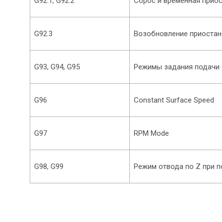
G92.1, G92.2
Сброс и временная прио
G92.3
Возобновление приостан
G93, G94, G95
Режимы задания подачи
G96
Constant Surface Speed
G97
RPM Mode
G98, G99
Режим отвода по Z при 