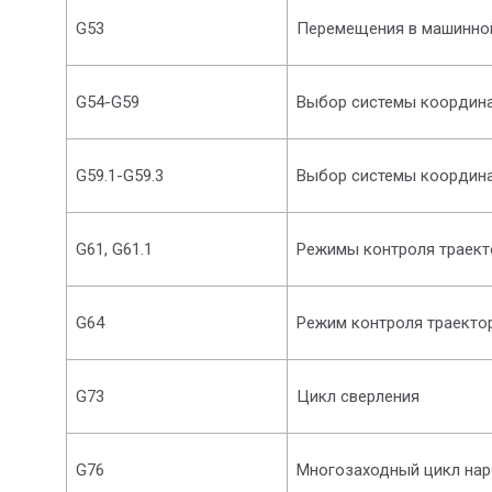
G53
Перемещения в машинной
G54-G59
Выбор системы координ
G59.1-G59.3
Выбор системы координ
G61, G61.1
Режимы контроля траект
G64
Режим контроля траекто
G73
Цикл сверления
G76
Многозаходный цикл нар