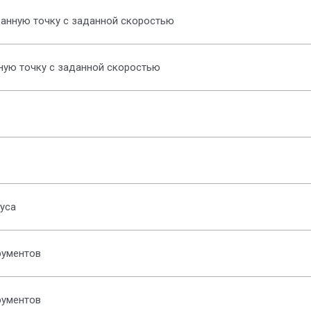
данную точку с заданной скоростью
ную точку с заданной скоростью
уса
рументов
рументов