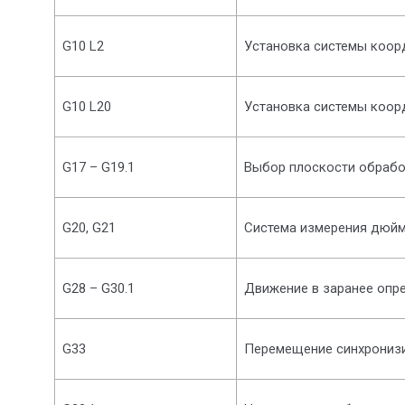
G10 L2
Установка системы коор
G10 L20
Установка системы коор
G17 – G19.1
Выбор плоскости обрабо
G20, G21
Система измерения дюйм
G28 – G30.1
Движение в заранее опр
G33
Перемещение синхрониз