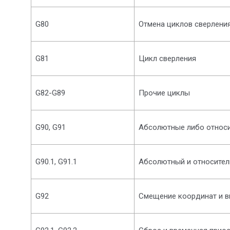
G80
Отмена циклов сверления,
G81
Цикл сверления
G82-G89
Прочие циклы
G90, G91
Абсолютные либо относ
G90.1, G91.1
Абсолютный и относител
G92
Смещение координат и в