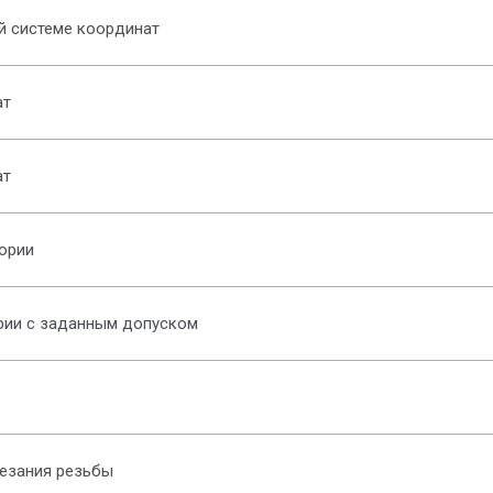
 системе координат
ат
ат
ории
рии с заданным допуском
езания резьбы