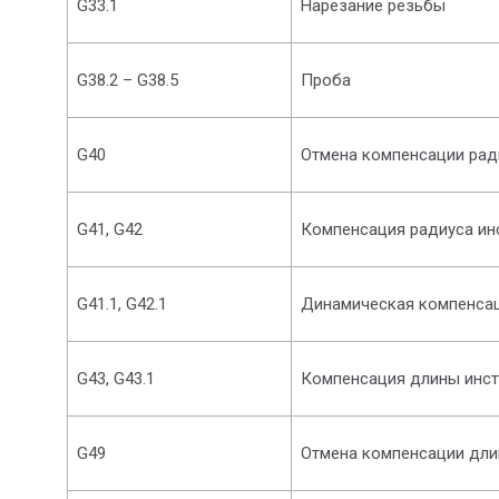
G33.1
Нарезание резьбы
G38.2 – G38.5
Проба
G40
Отмена компенсации рад
G41, G42
Компенсация радиуса ин
G41.1, G42.1
Динамическая компенсац
G43, G43.1
Компенсация длины инст
G49
Отмена компенсации дли